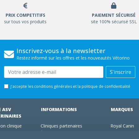
PRIX COMPETITIFS
PAIEMENT SÉCURISÉ
sur tous vos produits
site 100% sécurisé SSL
Inscrivez-vous à la newsletter
Restez informé sur les offres et les nouveautés Vétorino
Email
S'inscrire
J'accepte les conditions générales et la politique de confidentialité
E ASV
INFORMATIONS
MARQUES
ÉRINAIRES
on clinique
Cliniques partenaires
Royal Canin
des clients
À propos de nous
Hill's pet Nutri