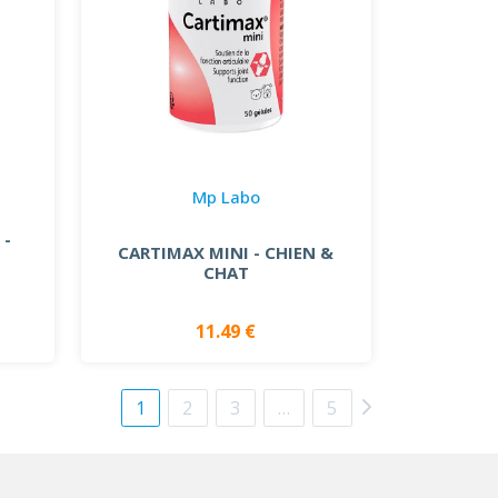
Mp Labo
 -
CARTIMAX MINI - CHIEN &
CHAT
11.49 €
1
2
3
…
5