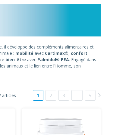
ire, il développe des compléments alimentaires et
nimale :
mobilité
avec
Cartimax®
,
confort
ore
bien-être
avec
Palmidol® PEA
. Engagé dans
des animaux et le lien entre l'Homme, son
1
2
3
…
5
 articles