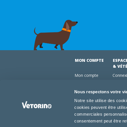
MON COMPTE
ESPAC
& VÉT
Mon compte
Connexi
Mes commandes
Comman
Mes abonnements
Abonne
Nous respectons votre vi
Boutique
Devenir
Notre site utilise des coo
Conseils vétos
cookies peuvent être utili
FAQ
commerciales personnalisée
consentement peut être re