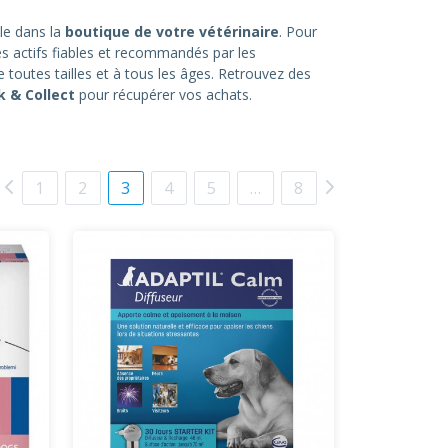
ble dans la
boutique de votre vétérinaire
. Pour
des actifs fiables et recommandés par les
toutes tailles et à tous les âges. Retrouvez des
k & Collect
pour récupérer vos achats.
1
2
3
4
5
…
8