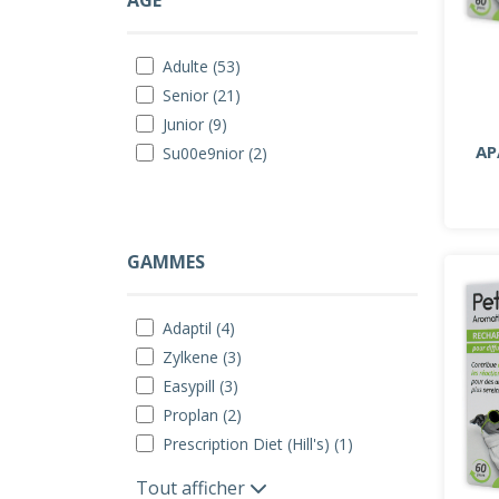
ÂGE
Adulte (53)
Senior (21)
Junior (9)
AP
Su00e9nior (2)
GAMMES
Adaptil (4)
Zylkene (3)
Easypill (3)
Proplan (2)
Prescription Diet (Hill's) (1)
Tout afficher