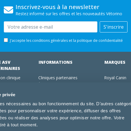
Inscrivez-vous à la newsletter
Restez informé sur les offres et les nouveautés Vétorino
Email
S'inscrire
J'accepte les conditions générales et la politique de confidentialité
E ASV
INFORMATIONS
MARQUES
ÉRINAIRES
on clinique
Cliniques partenaires
Royal Canin
des clients
À propos de nous
Hill's pet Nutri
ments
Offres pour les vétérinaires
Virbac
e privée
 adhérent Vétorino
Mentions légales
Purina Pro Pl
kies nécessaires au bon fonctionnement du site. D’autres catégor
Utilisation des cookies
Specific
sées pour personnaliser votre expérience, diffuser des offres
Conditions générales d'utilisation
Dechra
s ou réaliser des analyses pour optimiser notre offre. Votre
Tonivet
tiré à tout moment.