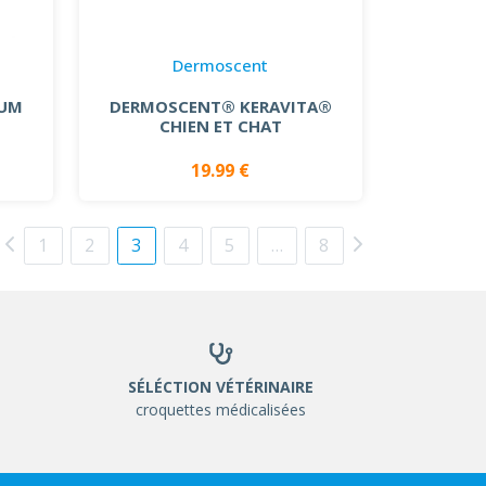
Dermoscent
IUM
DERMOSCENT® KERAVITA®
CHIEN ET CHAT
19.99 €
1
2
3
4
5
…
8
SÉLÉCTION VÉTÉRINAIRE
croquettes médicalisées