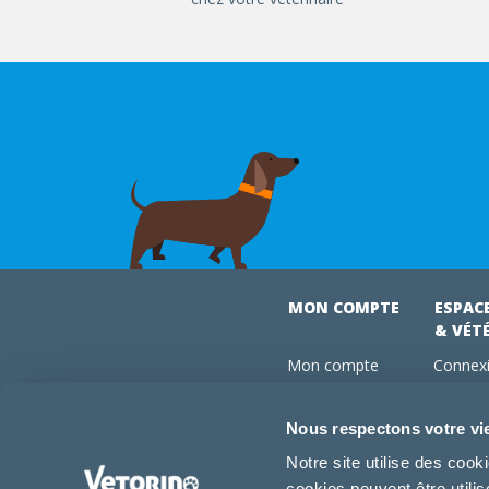
MON COMPTE
ESPAC
& VÉT
Mon compte
Connexi
Mes commandes
Comman
Mes abonnements
Abonne
Nous respectons votre vi
Boutique
Devenir
Notre site utilise des coo
Conseils vétos
cookies peuvent être utili