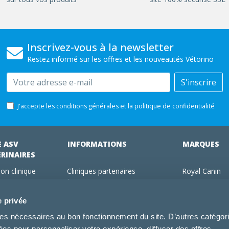
Inscrivez-vous à la newsletter
Restez informé sur les offres et les nouveautés Vétorino
Email
S'inscrire
J'accepte les conditions générales et la politique de confidentialité
E ASV
INFORMATIONS
MARQUES
ÉRINAIRES
on clinique
Cliniques partenaires
Royal Canin
des clients
À propos de nous
Hill's pet Nutri
ments
Offres pour les vétérinaires
Virbac
e privée
 adhérent Vétorino
Mentions légales
Purina Pro Pl
kies nécessaires au bon fonctionnement du site. D’autres catégor
Utilisation des cookies
Specific
sées pour personnaliser votre expérience, diffuser des offres