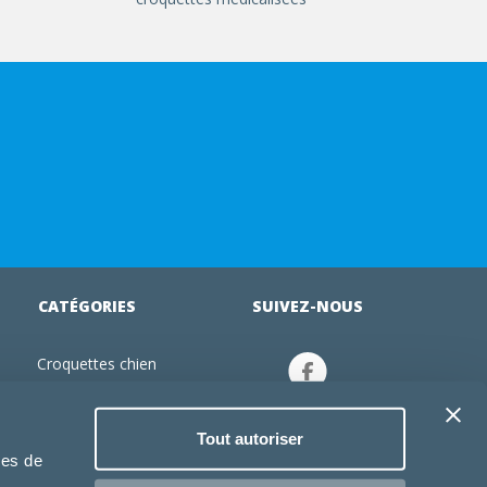
CATÉGORIES
SUIVEZ-NOUS
Croquettes chien
tion
Croquettes chiot
Jouets chien
Tout autoriser
an
Gamelles chien
ies de
Produits vétérinaire chien