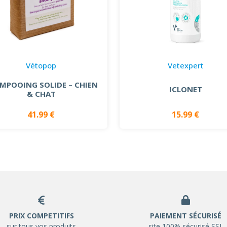
Vétopop
Vetexpert
MPOOING SOLIDE – CHIEN
ICLONET
& CHAT
41.99 €
15.99 €
PRIX COMPETITIFS
PAIEMENT SÉCURISÉ
sur tous vos produits
site 100% sécurisé SSL