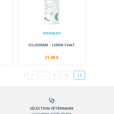
Vetexpert
ICLODERM - CHIEN CHAT
21.49 €
1
…
9
10
11
SÉLÉCTION VÉTÉRINAIRE
croquettes médicalisées