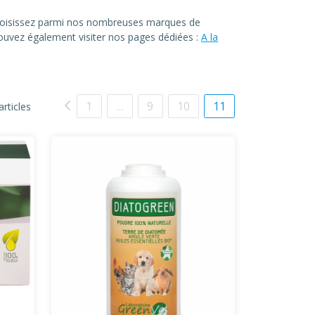
. Choisissez parmi nos nombreuses marques de
 pouvez également visiter nos pages dédiées :
A la
1
…
9
10
11
articles