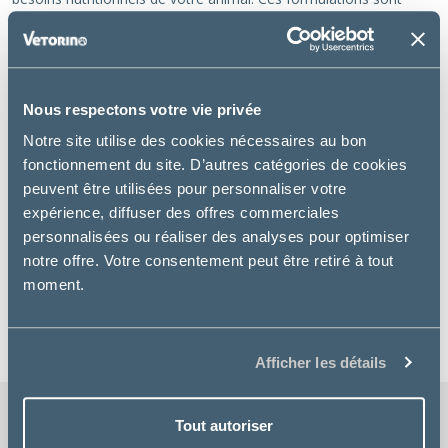
développées pour soutenir la santé et le bien-être de votre
animal, quelle que soit sa physiologie. Chez Tonivet,
l'engagement est de fournir une alimentation de qualité, adaptée
à chaque étape de la vie de votre fidèle compagnon.
Nous respectons votre vie privée
Notre site utilise des cookies nécessaires au bon
Filtrer
fonctionnement du site. D’autres catégories de cookies
peuvent être utilisées pour personnaliser votre
0 article
expérience, diffuser des offres commerciales
personnalisées ou réaliser des analyses pour optimiser
Il n'y a aucun produit associé à votre recherche.
notre offre. Votre consentement peut être retiré à tout
moment.
Réinitialiser les filtres
Afficher les détails
Tout autoriser