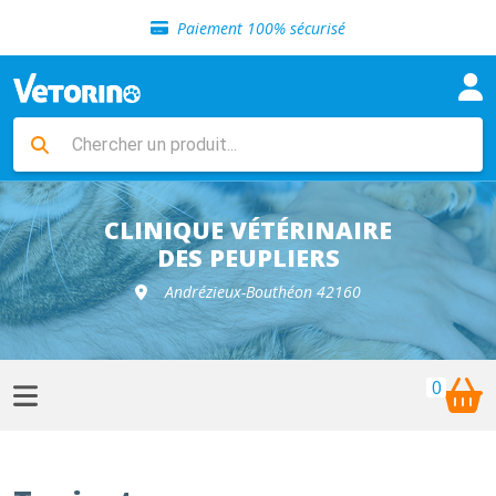
Sélection de croquettes vétérinaire
Paiement 100% sécurisé
Livraison gratuite en clinique vétérinaire
Retour gratuit en clinique
Sélection de croquettes vétérinaire
Paiement 100% sécurisé
Livraison gratuite en clinique vétérinaire
Retour gratuit en clinique
Sélection de croquettes vétérinaire
CLINIQUE VÉTÉRINAIRE
DES PEUPLIERS
Andrézieux-Bouthéon 42160
0