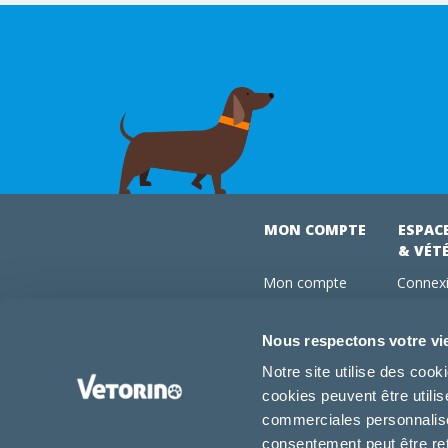
MON COMPTE
ESPAC
& VÉT
Mon compte
Connexi
Mes commandes
Comman
Mes abonnements
Abonne
Nous respectons votre vi
Boutique
Devenir
Notre site utilise des coo
Conseils vétos
cookies peuvent être utili
FAQ
commerciales personnalisée
consentement peut être re