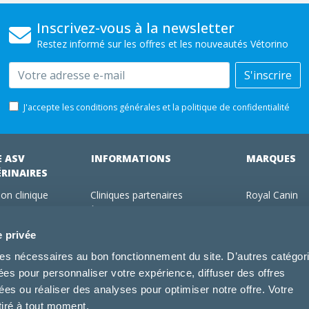
Inscrivez-vous à la newsletter
Restez informé sur les offres et les nouveautés Vétorino
Email
S'inscrire
J'accepte les conditions générales et la politique de confidentialité
E ASV
INFORMATIONS
MARQUES
ÉRINAIRES
on clinique
Cliniques partenaires
Royal Canin
des clients
À propos de nous
Hill's pet Nutri
ments
Offres pour les vétérinaires
Virbac
e privée
 adhérent Vétorino
Mentions légales
Purina Pro Pl
kies nécessaires au bon fonctionnement du site. D’autres catégor
Utilisation des cookies
Specific
sées pour personnaliser votre expérience, diffuser des offres
Conditions générales d'utilisation
Dechra
s ou réaliser des analyses pour optimiser notre offre. Votre
Tonivet
tiré à tout moment.