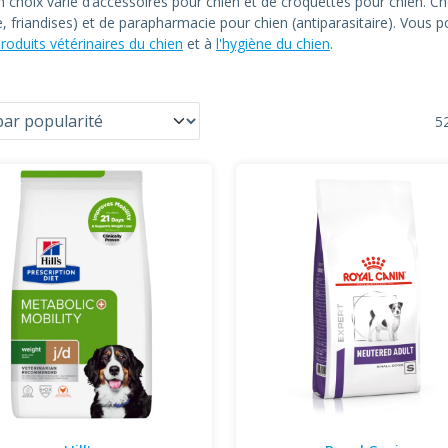
un choix varié d’accessoires pour chien et de croquettes pour chien
le, friandises) et de parapharmacie pour chien (antiparasitaire). Vous
roduits vétérinaires du chien
et à
l'hygiène du chien
.
52