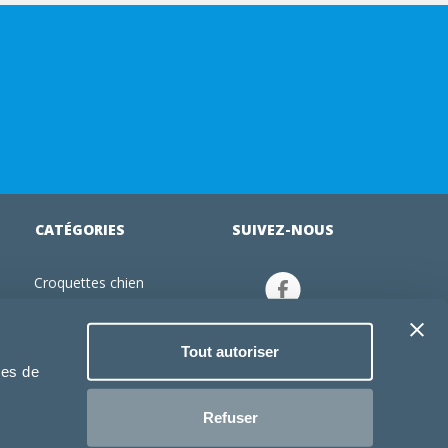
CATÉGORIES
SUIVEZ-NOUS
Croquettes chien
tion
Croquettes chiot
Jouets chien
Tout autoriser
an
Gamelles chien
ies de
Produits vétérinaire chien
Croquettes chat
Refuser
Croquettes chaton