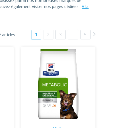
. Choisissez parmi nos nombreuses marques de
 pouvez également visiter nos pages dédiées :
A la
1
2
3
…
5
 articles