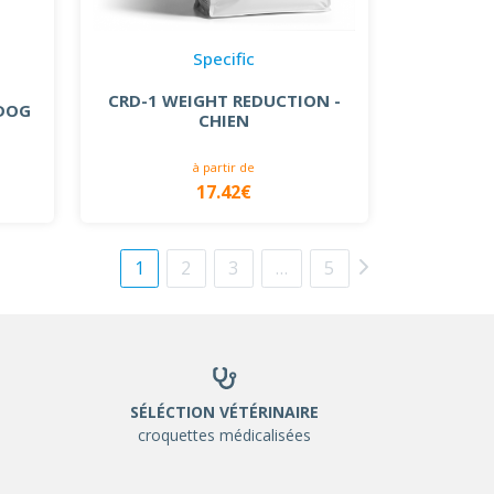
Specific
CRD-1 WEIGHT REDUCTION -
 DOG
CHIEN
à partir de
17.42€
1
2
3
…
5
SÉLÉCTION VÉTÉRINAIRE
croquettes médicalisées