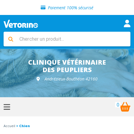
Sélection de croquettes vétérinaire
Paiement 100% sécurisé
Livraison gratuite en clinique vétérinaire
Retour gratuit en clinique
Sélection de croquettes vétérinaire
Paiement 100% sécurisé
Livraison gratuite en clinique vétérinaire
Retour gratuit en clinique
Sélection de croquettes vétérinaire
CLINIQUE VÉTÉRINAIRE
DES PEUPLIERS
Andrézieux-Bouthéon 42160
0
Accueil
> Chien