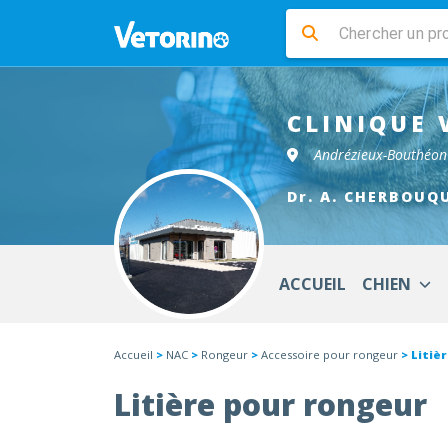
CLINIQUE 
Andrézieux-Bouthéo
Dr. A. CHERBOUQU
ACCUEIL
CHIEN
Accueil
>
NAC
>
Rongeur
>
Accessoire pour rongeur
> Litiè
Litière pour rongeur