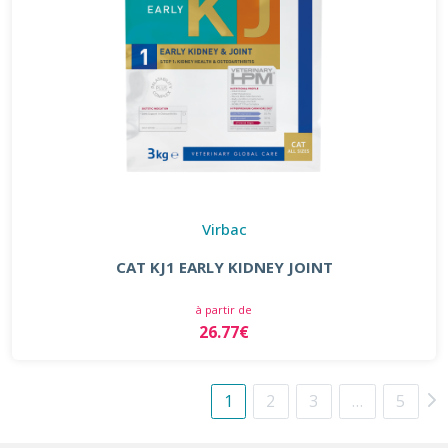
Virbac
CAT KJ1 EARLY KIDNEY JOINT
à partir de
26.77€
1
2
3
…
5