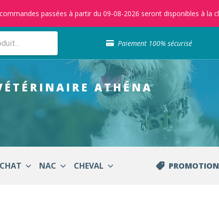
s commandes passées à partir du 09-08-2026 seront disponibles à la cl
Sélection de croquettes vétérinaire
Paiement 100% sécurisé
Livraison gratuite en clinique vétérinaire
Retour gratuit en clinique
Sélection de croquettes vétérinaire
VÉTÉRINAIRE
ATHÉNA
Paiement 100% sécurisé
Livraison gratuite en clinique vétérinaire
Retour gratuit en clinique
Sélection de croquettes vétérinaire
CHAT
NAC
CHEVAL
PROMOTION