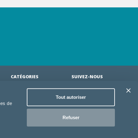
CATÉGORIES
SUIVEZ-NOUS
Croquettes chien
Tout autoriser
tion
Croquettes chiot
ies de
Jouets chien
an
Gamelles chien
Refuser
Produits vétérinaire chien
Croquettes chat
Croquettes chaton