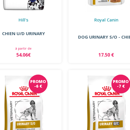
Hill's
Royal Canin
CHIEN U/D URINARY
DOG URINARY S/O - CHI
à partir de
54.06€
17.50 €
PROMO
PROMO
-6 €
-7 €