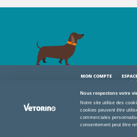
MON COMPTE
ESPAC
& VÉT
Mon compte
Connexi
Nous respectons votre vi
Mes commandes
Comman
Notre site utilise des coo
Mes abonnements
Abonne
cookies peuvent être utili
Boutique
Devenir
commerciales personnalisée
Conseils vétos
consentement peut être re
FAQ