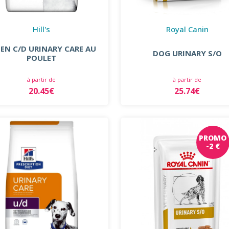
Hill's
Royal Canin
IEN C/D URINARY CARE AU
DOG URINARY S/O
POULET
à partir de
à partir de
20.45€
25.74€
PROMO
-2 €