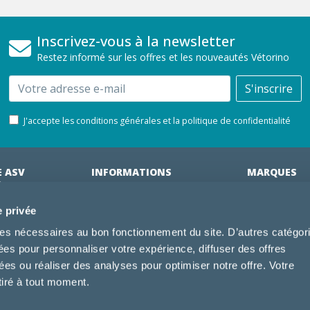
Inscrivez-vous à la newsletter
Restez informé sur les offres et les nouveautés Vétorino
Email
S'inscrire
J'accepte les conditions générales et la politique de confidentialité
E ASV
INFORMATIONS
MARQUES
ÉRINAIRES
on clinique
Cliniques partenaires
Royal Canin
e privée
des clients
À propos de nous
Hill's pet Nutri
kies nécessaires au bon fonctionnement du site. D’autres catégor
ments
Offres pour les vétérinaires
Virbac
sées pour personnaliser votre expérience, diffuser des offres
 adhérent Vétorino
Mentions légales
Purina Pro Pl
s ou réaliser des analyses pour optimiser notre offre. Votre
Utilisation des cookies
Specific
tiré à tout moment.
Conditions générales d'utilisation
Dechra
Tonivet