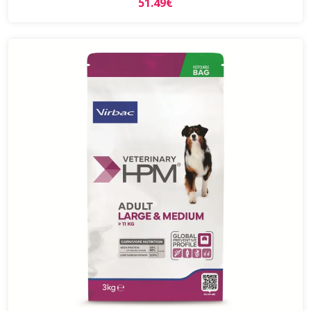
51.49€