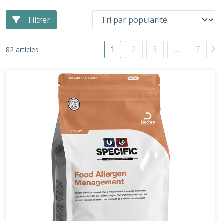
Filtrer
1
2
3
…
7
82 articles