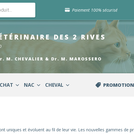
Sélection de croquettes vétérinaire
Paiement 100% sécurisé
Livraison gratuite en clinique vétérinaire
Retour gratuit en clinique
Sélection de croquettes vétérinaire
ÉTÉRINAIRE
DES 2 RIVES
Paiement 100% sécurisé
Livraison gratuite en clinique vétérinaire
0
Retour gratuit en clinique
Sélection de croquettes vétérinaire
Dr. M. CHEVALIER & Dr. M. MAROSSERO
CHAT
NAC
CHEVAL
PROMOTION
ont uniques et évoluent au fil de leur vie. Les nouvelles gammes de p