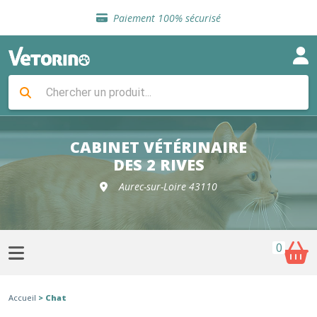
Sélection de croquettes vétérinaire
Paiement 100% sécurisé
Livraison gratuite en clinique vétérinaire
Retour gratuit en clinique
Sélection de croquettes vétérinaire
Paiement 100% sécurisé
Livraison gratuite en clinique vétérinaire
Retour gratuit en clinique
Sélection de croquettes vétérinaire
CABINET VÉTÉRINAIRE
DES 2 RIVES
Aurec-sur-Loire 43110
0
Accueil
> Chat