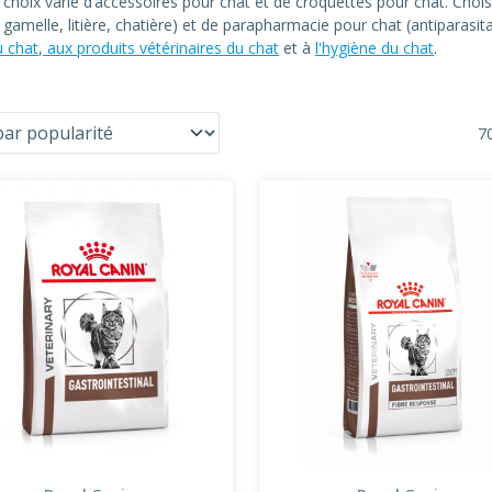
n choix varié d’accessoires pour chat et de croquettes pour chat. C
at, gamelle, litière, chatière) et de parapharmacie pour chat (antiparas
u chat
,
aux produits vétérinaires du chat
et à
l'hygiène du chat
.
70