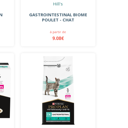
Hill's
EN
GASTROINTESTINAL BIOME
T
POULET - CHAT
à partir de
9.08€