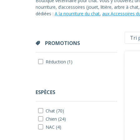
Boutique vétérinaire pour chat. Vous y trouverez u
nourriture, d’accessoires (jouet, litière, arbre à ch
dédiées :
A la nourriture du chat
,
aux Accessoires d
PROMOTIONS
Réduction (1)
ESPÈCES
Chat (70)
Chien (24)
NAC (4)