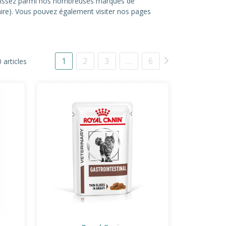
hoisissez parmi nos nombreuses marques de
itaire). Vous pouvez également visiter nos pages
1
2
3
…
6
 articles