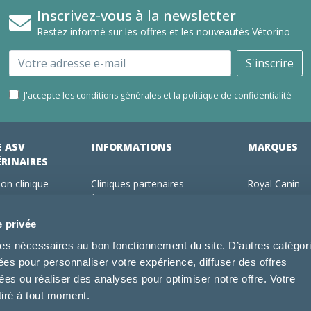
Inscrivez-vous à la newsletter
Restez informé sur les offres et les nouveautés Vétorino
Email
S'inscrire
J'accepte les conditions générales et la politique de confidentialité
E ASV
INFORMATIONS
MARQUES
ÉRINAIRES
on clinique
Cliniques partenaires
Royal Canin
des clients
À propos de nous
Hill's pet Nutri
ments
Offres pour les vétérinaires
Virbac
e privée
 adhérent Vétorino
Mentions légales
Purina Pro Pl
kies nécessaires au bon fonctionnement du site. D’autres catégor
Utilisation des cookies
Specific
sées pour personnaliser votre expérience, diffuser des offres
Conditions générales d'utilisation
Dechra
s ou réaliser des analyses pour optimiser notre offre. Votre
Tonivet
tiré à tout moment.