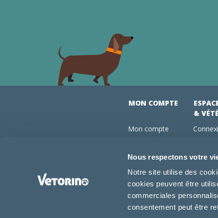
MON COMPTE
ESPAC
& VÉT
Mon compte
Connexi
Mes commandes
Comman
Mes abonnements
Abonne
Nous respectons votre vi
Boutique
Devenir
Notre site utilise des coo
Conseils vétos
cookies peuvent être utili
FAQ
commerciales personnalisée
consentement peut être re