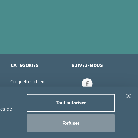
CATÉGORIES
SUIVEZ-NOUS
Croquettes chien
tion
Croquettes chiot
Jouets chien
Tout autoriser
an
Gamelles chien
ies de
Produits vétérinaire chien
Croquettes chat
Refuser
Croquettes chaton
Jouets chat