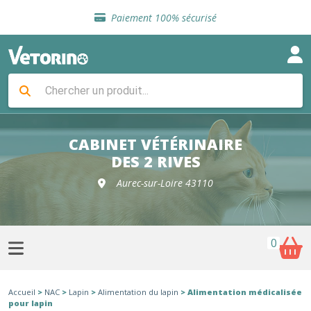
Sélection de croquettes vétérinaire
Paiement 100% sécurisé
Livraison gratuite en clinique vétérinaire
Retour gratuit en clinique
Sélection de croquettes vétérinaire
Paiement 100% sécurisé
Livraison gratuite en clinique vétérinaire
Retour gratuit en clinique
Sélection de croquettes vétérinaire
CABINET VÉTÉRINAIRE
DES 2 RIVES
Aurec-sur-Loire 43110
0
Accueil
>
NAC
>
Lapin
>
Alimentation du lapin
> Alimentation médicalisée
pour lapin