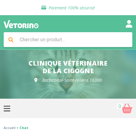
Sélection de croquettes vétérinaire
Paiement 100% sécurisé
Livraison gratuite en clinique vétérinaire
Retour gratuit en clinique
Sélection de croquettes vétérinaire
Paiement 100% sécurisé
Livraison gratuite en clinique vétérinaire
Retour gratuit en clinique
Sélection de croquettes vétérinaire
CLINIQUE VÉTÉRINAIRE
DE LA CIGOGNE
Barbezieux-Saint-Hilaire 16300
0
Accueil
> Chat