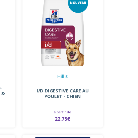
NOUVEAU
Hill's
+
I/D DIGESTIVE CARE AU
 &
POULET - CHIEN
à partir de
22.75€