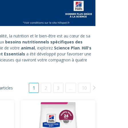
ité, la nutrition et le bien-être est au cœur de sa
aux
besoins nutritionnels spécifiques des
ie de votre
animal
, explorez
Science Plan
.
Hill's
t Essentials
a été développé pour favoriser une
icieuses qui raviront votre compagnon à quatre
1
2
3
…
10
articles