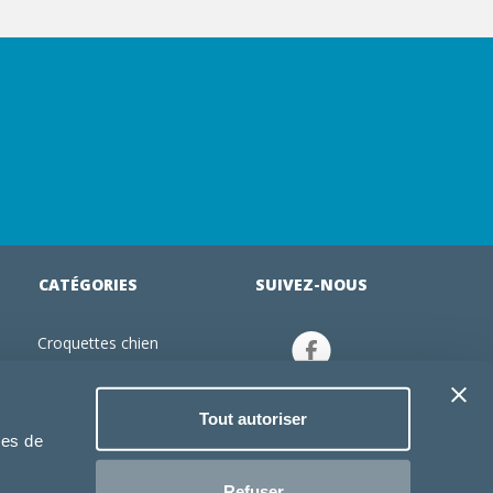
CATÉGORIES
SUIVEZ-NOUS
Croquettes chien
tion
Croquettes chiot
Jouets chien
Tout autoriser
an
Gamelles chien
ies de
Produits vétérinaire chien
Croquettes chat
Refuser