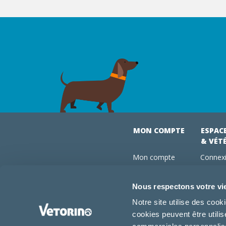
MON COMPTE
ESPAC
& VÉT
Mon compte
Connexi
Mes commandes
Comman
Mes abonnements
Abonne
Nous respectons votre vi
Boutique
Devenir
Notre site utilise des coo
Conseils vétos
cookies peuvent être utili
FAQ