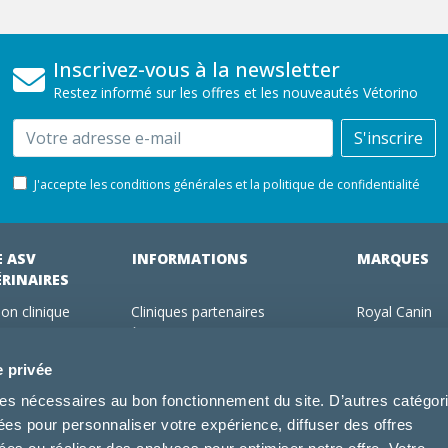
Inscrivez-vous à la newsletter
Restez informé sur les offres et les nouveautés Vétorino
Email
S'inscrire
J'accepte les conditions générales et la politique de confidentialité
E ASV
INFORMATIONS
MARQUES
ÉRINAIRES
on clinique
Cliniques partenaires
Royal Canin
des clients
À propos de nous
Hill's pet Nutri
ments
Offres pour les vétérinaires
Virbac
e privée
 adhérent Vétorino
Mentions légales
Purina Pro Pl
kies nécessaires au bon fonctionnement du site. D’autres catégor
Utilisation des cookies
Specific
sées pour personnaliser votre expérience, diffuser des offres
Conditions générales d'utilisation
Dechra