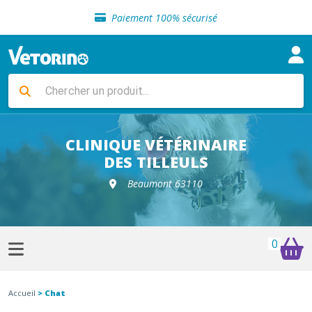
Sélection de croquettes vétérinaire
Paiement 100% sécurisé
Livraison gratuite en clinique vétérinaire
Retour gratuit en clinique
Sélection de croquettes vétérinaire
Paiement 100% sécurisé
Livraison gratuite en clinique vétérinaire
Retour gratuit en clinique
Sélection de croquettes vétérinaire
CLINIQUE VÉTÉRINAIRE
DES TILLEULS
Beaumont 63110
0
Accueil
> Chat