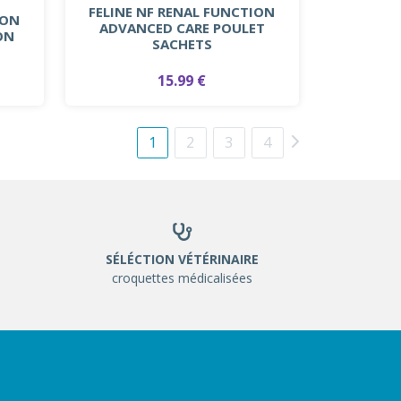
FELINE NF RENAL FUNCTION
ION
ADVANCED CARE POULET
ON
SACHETS
15.99 €
1
2
3
4
SÉLÉCTION VÉTÉRINAIRE
croquettes médicalisées