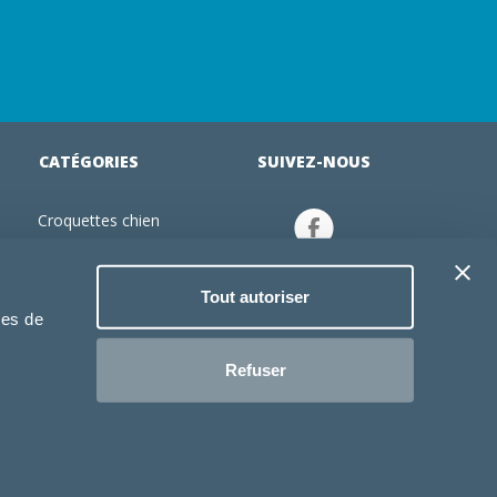
CATÉGORIES
SUIVEZ-NOUS
Croquettes chien
tion
Croquettes chiot
Jouets chien
Tout autoriser
an
Gamelles chien
ies de
Produits vétérinaire chien
Croquettes chat
Refuser
Croquettes chaton
Jouets chat