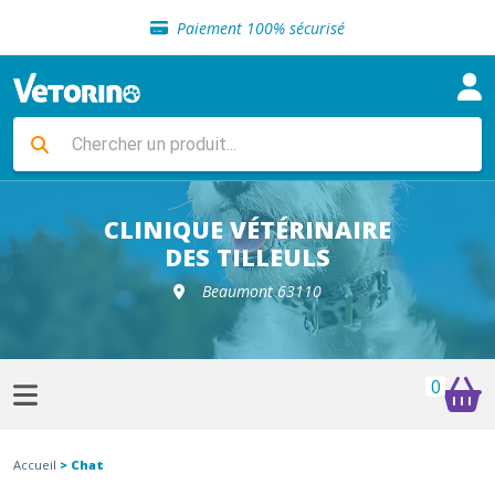
Sélection de croquettes vétérinaire
Paiement 100% sécurisé
Livraison gratuite en clinique vétérinaire
Retour gratuit en clinique
Sélection de croquettes vétérinaire
Paiement 100% sécurisé
Livraison gratuite en clinique vétérinaire
Retour gratuit en clinique
Sélection de croquettes vétérinaire
CLINIQUE VÉTÉRINAIRE
DES TILLEULS
Beaumont 63110
0
Accueil
> Chat