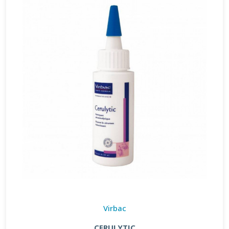
Virbac
CERULYTIC