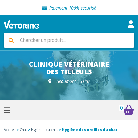
Sélection de croquettes vétérinaire
Paiement 100% sécurisé
Livraison gratuite en clinique vétérinaire
Retour gratuit en clinique
Sélection de croquettes vétérinaire
Paiement 100% sécurisé
Livraison gratuite en clinique vétérinaire
Retour gratuit en clinique
Sélection de croquettes vétérinaire
CLINIQUE VÉTÉRINAIRE
DES TILLEULS
Beaumont 63110
0
Accueil
>
Chat
>
Hygiène du chat
> Hygiène des oreilles du chat