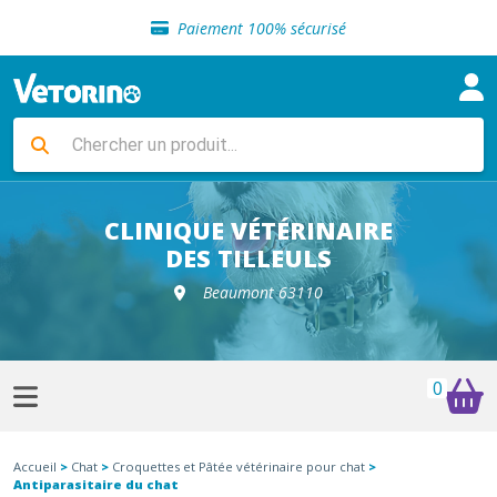
Sélection de croquettes vétérinaire
Paiement 100% sécurisé
Livraison gratuite en clinique vétérinaire
Retour gratuit en clinique
Sélection de croquettes vétérinaire
Paiement 100% sécurisé
Livraison gratuite en clinique vétérinaire
Retour gratuit en clinique
Sélection de croquettes vétérinaire
CLINIQUE VÉTÉRINAIRE
DES TILLEULS
Beaumont 63110
0
Accueil
>
Chat
>
Croquettes et Pâtée vétérinaire pour chat
>
Antiparasitaire du chat