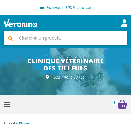
Sélection de croquettes vétérinaire
Paiement 100% sécurisé
Livraison gratuite en clinique vétérinaire
Retour gratuit en clinique
Sélection de croquettes vétérinaire
Paiement 100% sécurisé
Livraison gratuite en clinique vétérinaire
Retour gratuit en clinique
Sélection de croquettes vétérinaire
CLINIQUE VÉTÉRINAIRE
DES TILLEULS
Beaumont 63110
0
Accueil
> Chien