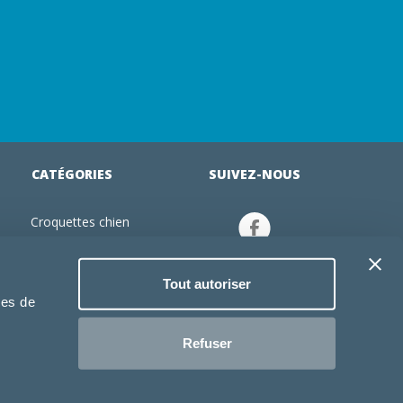
CATÉGORIES
SUIVEZ-NOUS
Croquettes chien
tion
Croquettes chiot
Jouets chien
Tout autoriser
an
Gamelles chien
ies de
Produits vétérinaire chien
Croquettes chat
Refuser
Croquettes chaton
Jouets chat