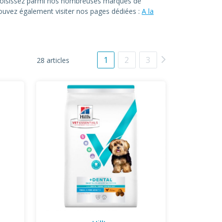
. Choisissez parmi nos nombreuses marques de
 pouvez également visiter nos pages dédiées :
A la
1
2
3
28 articles