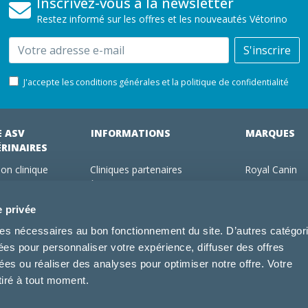
Inscrivez-vous à la newsletter
Restez informé sur les offres et les nouveautés Vétorino
Email
S'inscrire
J'accepte les conditions générales et la politique de confidentialité
E ASV
INFORMATIONS
MARQUES
ÉRINAIRES
on clinique
Cliniques partenaires
Royal Canin
des clients
À propos de nous
Hill's pet Nutri
ments
Offres pour les vétérinaires
Virbac
e privée
 adhérent Vétorino
Mentions légales
Purina Pro Pl
kies nécessaires au bon fonctionnement du site. D’autres catégor
Utilisation des cookies
Specific
sées pour personnaliser votre expérience, diffuser des offres
Conditions générales d'utilisation
Dechra
s ou réaliser des analyses pour optimiser notre offre. Votre
Tonivet
tiré à tout moment.