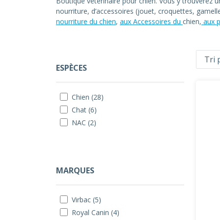
Boutique vétérinaire pour chien. Vous y trouverez 
nourriture, d’accessoires (jouet, croquettes, gamel
nourriture du chien
,
aux Accessoires du
chien,
aux p
ESPÈCES
Chien (28)
Chat (6)
NAC (2)
MARQUES
Virbac (5)
Royal Canin (4)