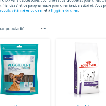
un choix varié d’accessoires pour chien et de croquettes pour chien
le, friandises) et de parapharmacie pour chien (antiparasitaire). Vous
roduits vétérinaires du chien
et à
l'hygiène du chien
.