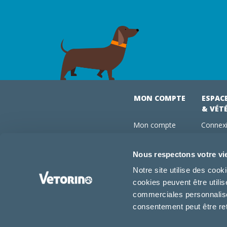
MON COMPTE
ESPAC
& VÉT
Mon compte
Connexi
Mes commandes
Comman
Mes abonnements
Abonne
Nous respectons votre vi
Boutique
Devenir
Notre site utilise des coo
Conseils vétos
cookies peuvent être utili
FAQ
commerciales personnalisée
consentement peut être re