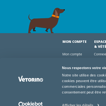
MON COMPTE
ESPAC
& VÉT
Mon compte
Connexi
Mes commandes
Comman
Mes abonnements
Abonne
Nous respectons votre vi
Boutique
Devenir
Notre site utilise des coo
Conseils vétos
cookies peuvent être utili
FAQ
commerciales personnalisée
consentement peut être re
Afficher les détails