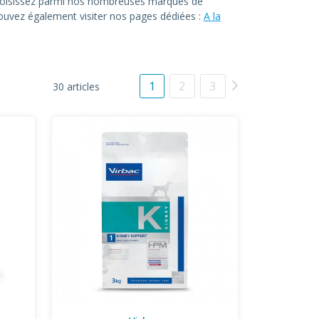
. Choisissez parmi nos nombreuses marques de
 pouvez également visiter nos pages dédiées :
A la
1
2
3
30 articles