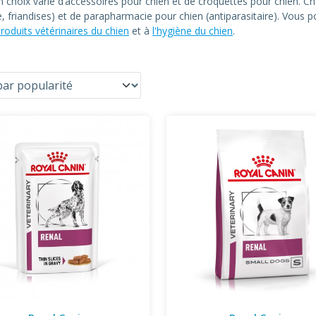
un choix varié d’accessoires pour chien et de croquettes pour chien
le, friandises) et de parapharmacie pour chien (antiparasitaire). Vous
roduits vétérinaires du chien
et à
l'hygiène du chien
.