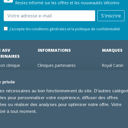
Restez informé sur les offres et les nouveautés Vétorino
Email
S'inscrire
J'accepte les conditions générales et la politique de confidentialité
E ASV
INFORMATIONS
MARQUES
ÉRINAIRES
on clinique
Cliniques partenaires
Royal Canin
des clients
À propos de nous
Hill's pet Nutri
ments
Offres pour les vétérinaires
Virbac
e privée
 adhérent Vétorino
Mentions légales
Purina Pro Pl
kies nécessaires au bon fonctionnement du site. D’autres catégor
Utilisation des cookies
Specific
sées pour personnaliser votre expérience, diffuser des offres
Conditions générales d'utilisation
Dechra
s ou réaliser des analyses pour optimiser notre offre. Votre
Tonivet
tiré à tout moment.