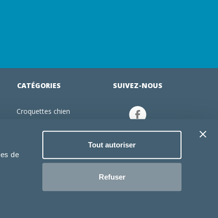
CATÉGORIES
SUIVEZ-NOUS
Croquettes chien
tion
Croquettes chiot
Jouets chien
Tout autoriser
an
Gamelles chien
ies de
Produits vétérinaire chien
Croquettes chat
Refuser
Croquettes chaton
Jouets chat