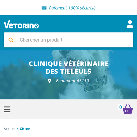
Sélection de croquettes vétérinaire
Paiement 100% sécurisé
Livraison gratuite en clinique vétérinaire
Retour gratuit en clinique
Sélection de croquettes vétérinaire
Paiement 100% sécurisé
Livraison gratuite en clinique vétérinaire
Retour gratuit en clinique
Sélection de croquettes vétérinaire
CLINIQUE VÉTÉRINAIRE
DES TILLEULS
Beaumont 63110
0
Accueil
> Chien