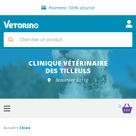
Sélection de croquettes vétérinaire
Paiement 100% sécurisé
Livraison gratuite en clinique vétérinaire
Retour gratuit en clinique
Sélection de croquettes vétérinaire
Paiement 100% sécurisé
Livraison gratuite en clinique vétérinaire
Retour gratuit en clinique
Sélection de croquettes vétérinaire
CLINIQUE VÉTÉRINAIRE
DES TILLEULS
Beaumont 63110
0
Accueil
> Chien