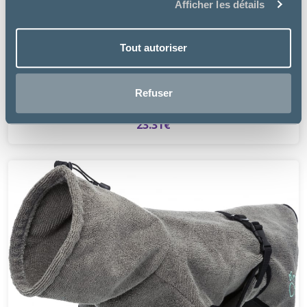
Afficher les détails
Tout autoriser
VetMedCare
GILET DOGBODY VETMEDCARE POUR CHIEN
Refuser
à partir de
23.31€