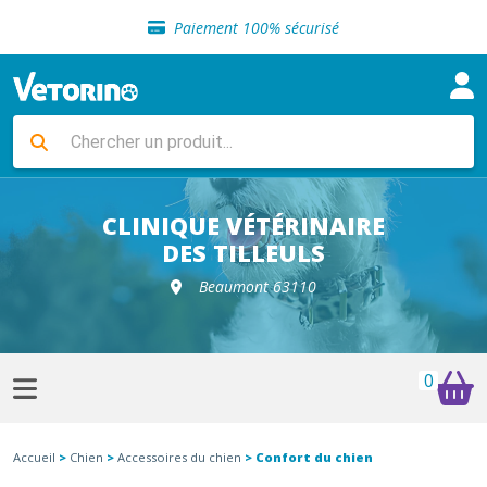
Sélection de croquettes vétérinaire
Paiement 100% sécurisé
Livraison gratuite en clinique vétérinaire
Retour gratuit en clinique
Sélection de croquettes vétérinaire
Paiement 100% sécurisé
Livraison gratuite en clinique vétérinaire
Retour gratuit en clinique
Sélection de croquettes vétérinaire
CLINIQUE VÉTÉRINAIRE
DES TILLEULS
Beaumont 63110
0
Accueil
>
Chien
>
Accessoires du chien
> Confort du chien