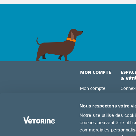
MON COMPTE
ESPAC
& VÉT
Mon compte
Connexi
Mes commandes
Comman
Mes abonnements
Abonne
Nous respectons votre vi
Boutique
Devenir
Notre site utilise des coo
Conseils vétos
cookies peuvent être utili
FAQ
commerciales personnalisée