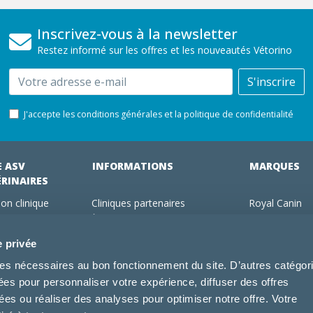
Inscrivez-vous à la newsletter
Restez informé sur les offres et les nouveautés Vétorino
Email
S'inscrire
J'accepte les conditions générales et la politique de confidentialité
E ASV
INFORMATIONS
MARQUES
ÉRINAIRES
on clinique
Cliniques partenaires
Royal Canin
des clients
À propos de nous
Hill's pet Nutri
ments
Offres pour les vétérinaires
Virbac
e privée
 adhérent Vétorino
Mentions légales
Purina Pro Pl
kies nécessaires au bon fonctionnement du site. D’autres catégor
Utilisation des cookies
Specific
sées pour personnaliser votre expérience, diffuser des offres
Conditions générales d'utilisation
Dechra
s ou réaliser des analyses pour optimiser notre offre. Votre
Tonivet