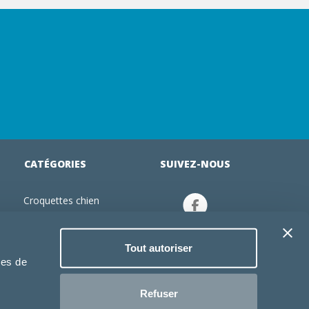
CATÉGORIES
SUIVEZ-NOUS
Croquettes chien
tion
Croquettes chiot
Jouets chien
Tout autoriser
an
Gamelles chien
ies de
Produits vétérinaire chien
Croquettes chat
Refuser
Croquettes chaton