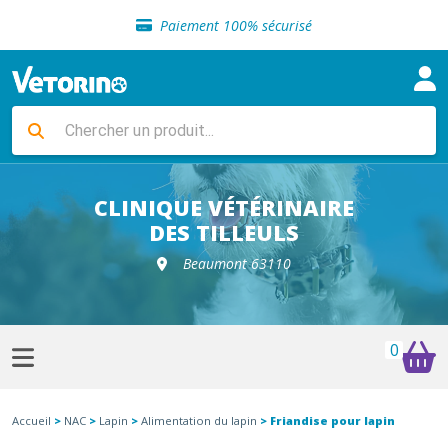
Sélection de croquettes vétérinaire
Paiement 100% sécurisé
Livraison gratuite en clinique vétérinaire
Retour gratuit en clinique
Sélection de croquettes vétérinaire
Paiement 100% sécurisé
Livraison gratuite en clinique vétérinaire
Retour gratuit en clinique
Sélection de croquettes vétérinaire
CLINIQUE VÉTÉRINAIRE
DES TILLEULS
Beaumont 63110
0
Accueil
>
NAC
>
Lapin
>
Alimentation du lapin
> Friandise pour lapin