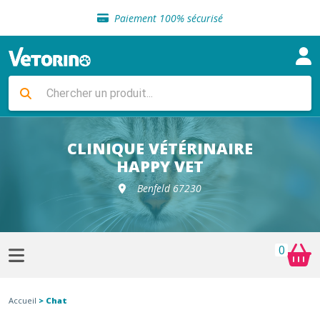
Sélection de croquettes vétérinaire
Paiement 100% sécurisé
Livraison gratuite en clinique vétérinaire
Retour gratuit en clinique
Sélection de croquettes vétérinaire
Paiement 100% sécurisé
Livraison gratuite en clinique vétérinaire
Retour gratuit en clinique
Sélection de croquettes vétérinaire
CLINIQUE VÉTÉRINAIRE
HAPPY VET
Benfeld 67230
0
Accueil
> Chat