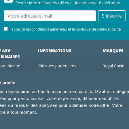
Restez informé sur les offres et les nouveautés Vétorino
Email
S'inscrire
J'accepte les conditions générales et la politique de confidentialité
E ASV
INFORMATIONS
MARQUES
ÉRINAIRES
on clinique
Cliniques partenaires
Royal Canin
des clients
À propos de nous
Hill's pet Nutri
ments
Offres pour les vétérinaires
Virbac
e privée
 adhérent Vétorino
Mentions légales
Purina Pro Pl
kies nécessaires au bon fonctionnement du site. D’autres catégor
Utilisation des cookies
Specific
sées pour personnaliser votre expérience, diffuser des offres
Conditions générales d'utilisation
Dechra
s ou réaliser des analyses pour optimiser notre offre. Votre
Tonivet
tiré à tout moment.