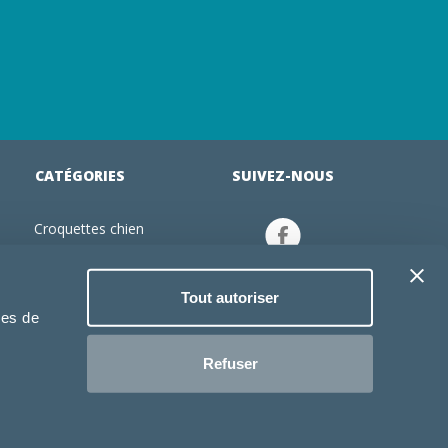
CATÉGORIES
SUIVEZ-NOUS
Croquettes chien
tion
Croquettes chiot
Jouets chien
Tout autoriser
an
Gamelles chien
ies de
Produits vétérinaire chien
Croquettes chat
Refuser
Croquettes chaton
Jouets chat