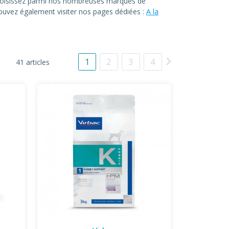
. Choisissez parmi nos nombreuses marques de
 pouvez également visiter nos pages dédiées :
A la
1
2
3
4
41 articles