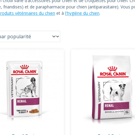
un choix varié d’accessoires pour chien et de croquettes pour chien
le, friandises) et de parapharmacie pour chien (antiparasitaire). Vous
roduits vétérinaires du chien
et à
l'hygiène du chien
.