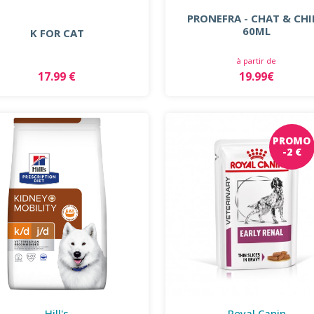
PRONEFRA - CHAT & CH
60ML
K FOR CAT
à partir de
17.99 €
19.99€
PROMO
-2 €
Hill's
Royal Canin