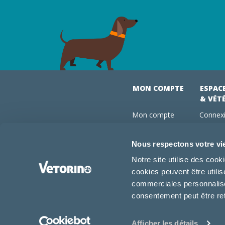
MON COMPTE
ESPAC
& VÉT
Mon compte
Connexi
Mes commandes
Comman
Mes abonnements
Abonne
Nous respectons votre vi
Boutique
Devenir
Notre site utilise des coo
Conseils vétos
cookies peuvent être utili
FAQ
commerciales personnalisée
consentement peut être re
Afficher les détails