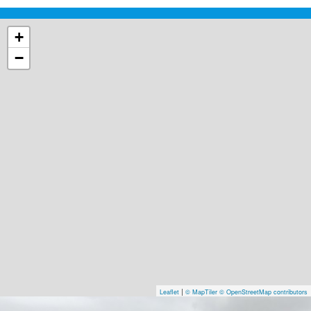
+
−
65 Rue des Pontreaux
Bouguenais - 44340
Itinéraire GPS
|
Leaflet
© MapTiler
© OpenStreetMap contributors