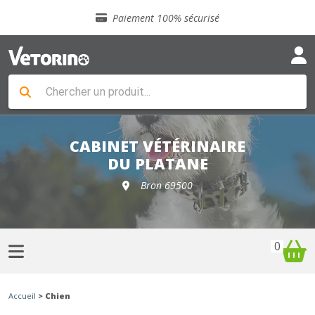
Sélection de croquettes vétérinaire
Paiement 100% sécurisé
Livraison gratuite en clinique vétérinaire
Retour gratuit en clinique
Sélection de croquettes vétérinaire
Paiement 100% sécurisé
Livraison gratuite en clinique vétérinaire
Retour gratuit en clinique
Sélection de croquettes vétérinaire
CABINET VÉTÉRINAIRE
DU PLATANE
Bron 69500
0
Accueil
> Chien