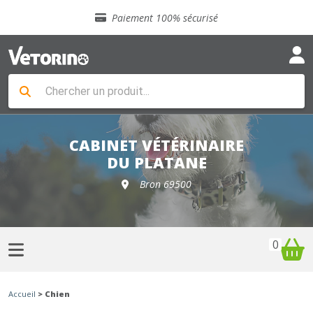
Sélection de croquettes vétérinaire
Paiement 100% sécurisé
Livraison gratuite en clinique vétérinaire
Retour gratuit en clinique
Sélection de croquettes vétérinaire
Paiement 100% sécurisé
Livraison gratuite en clinique vétérinaire
Retour gratuit en clinique
Sélection de croquettes vétérinaire
CABINET VÉTÉRINAIRE
DU PLATANE
Bron 69500
0
Accueil
> Chien