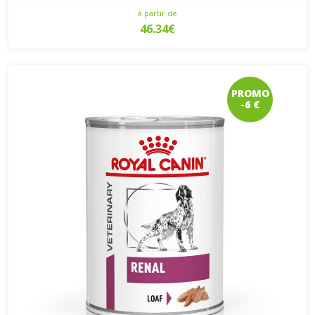
à partir de
46.34€
PROMO
-6 €