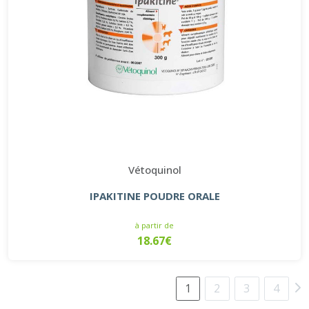
Vétoquinol
IPAKITINE POUDRE ORALE
à partir de
18.67€
1
2
3
4