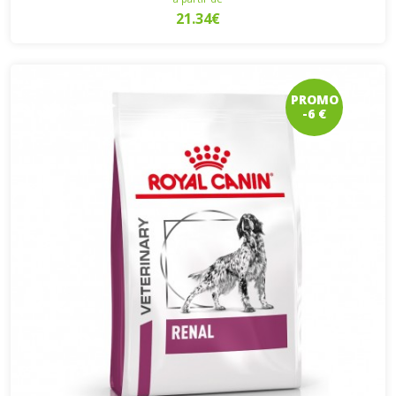
21.34€
PROMO
-6 €