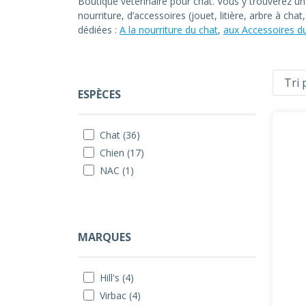
Boutique vétérinaire pour chat. Vous y trouverez u
nourriture, d’accessoires (jouet, litière, arbre à ch
dédiées :
A la nourriture du chat
,
aux Accessoires d
ESPÈCES
Chat (36)
Chien (17)
NAC (1)
MARQUES
Hill's (4)
Virbac (4)