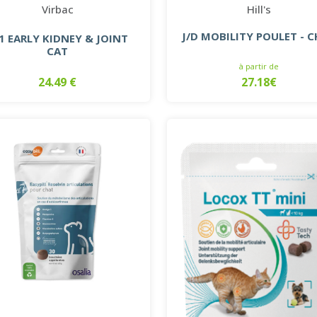
Virbac
Hill's
J/D MOBILITY POULET - 
1 EARLY KIDNEY & JOINT
CAT
à partir de
24.49 €
27.18€