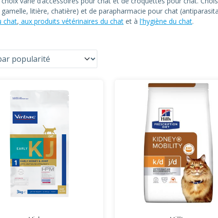
n choix varié d’accessoires pour chat et de croquettes pour chat. C
at, gamelle, litière, chatière) et de parapharmacie pour chat (antiparas
u chat
,
aux produits vétérinaires du chat
et à
l'hygiène du chat
.