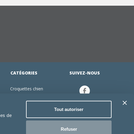
CATÉGORIES
SUIVEZ-NOUS
Croquettes chien
tion
Croquettes chiot
Jouets chien
Tout autoriser
an
Gamelles chien
ies de
Produits vétérinaire chien
Croquettes chat
Refuser
Croquettes chaton