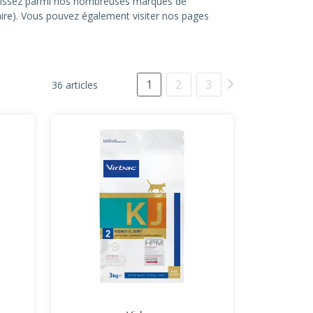
hoisissez parmi nos nombreuses marques de
itaire). Vous pouvez également visiter nos pages
1
2
3
36 articles