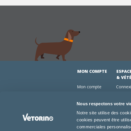
MON COMPTE
ESPAC
& VÉT
Mon compte
Connexi
Mes commandes
Comman
Mes abonnements
Abonne
Nous respectons votre vi
Boutique
Devenir
Notre site utilise des coo
Conseils vétos
cookies peuvent être utili
FAQ
commerciales personnalisée