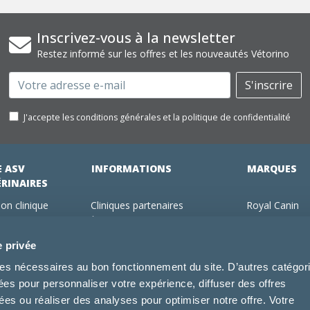
Inscrivez-vous à la newsletter
Restez informé sur les offres et les nouveautés Vétorino
Email
S'inscrire
J'accepte les conditions générales et la politique de confidentialité
E ASV
INFORMATIONS
MARQUES
ÉRINAIRES
on clinique
Cliniques partenaires
Royal Canin
des clients
À propos de nous
Hill's pet Nutri
ments
Offres pour les vétérinaires
Virbac
e privée
 adhérent Vétorino
Mentions légales
Purina Pro Pl
kies nécessaires au bon fonctionnement du site. D’autres catégor
Utilisation des cookies
Specific
sées pour personnaliser votre expérience, diffuser des offres
Conditions générales d'utilisation
Dechra
s ou réaliser des analyses pour optimiser notre offre. Votre
Tonivet