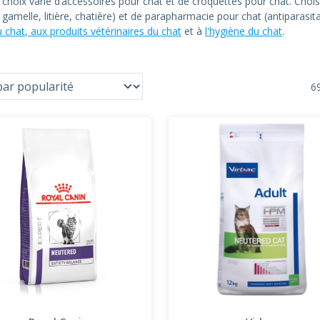
n choix varié d’accessoires pour chat et de croquettes pour chat. C
at, gamelle, litière, chatière) et de parapharmacie pour chat (antiparas
u chat
,
aux produits vétérinaires du chat
et à
l'hygiène du chat
.
69