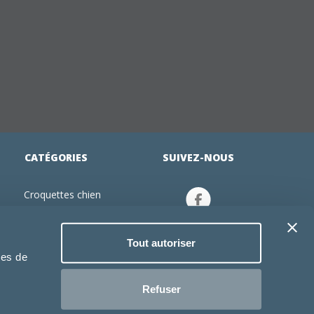
CATÉGORIES
SUIVEZ-NOUS
Croquettes chien
tion
Croquettes chiot
Jouets chien
Tout autoriser
an
Gamelles chien
ies de
Produits vétérinaire chien
Croquettes chat
Refuser
Croquettes chaton
Jouets chat