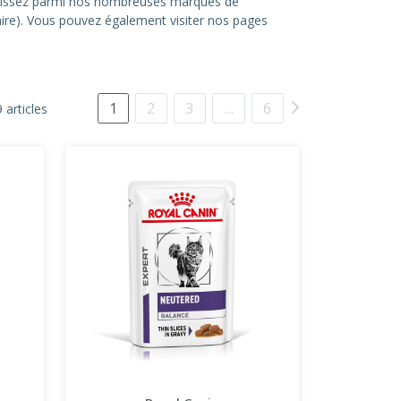
hoisissez parmi nos nombreuses marques de
itaire). Vous pouvez également visiter nos pages
1
2
3
…
6
 articles