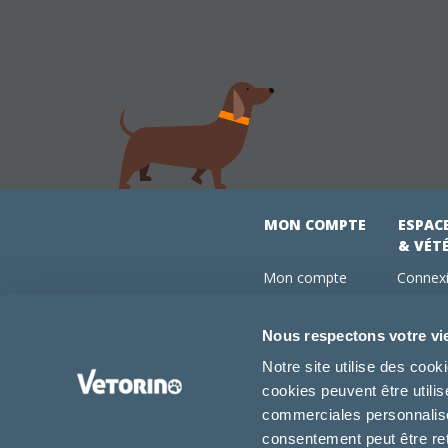
MON COMPTE
ESPAC
& VÉT
Mon compte
Connexi
Mes commandes
Comman
Mes abonnements
Abonne
Nous respectons votre vi
Boutique
Devenir
Notre site utilise des coo
Conseils vétos
cookies peuvent être utili
FAQ
commerciales personnalisée
consentement peut être re