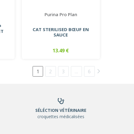
Purina Pro Plan
+
CAT STERILISED BŒUF EN
ET
SAUCE
13.49 €
1
2
3
…
6
SÉLÉCTION VÉTÉRINAIRE
croquettes médicalisées