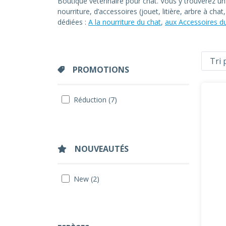
Boutique vétérinaire pour chat. Vous y trouverez u
nourriture, d’accessoires (jouet, litière, arbre à ch
dédiées :
A la nourriture du chat
,
aux Accessoires d
PROMOTIONS
Réduction (7)
NOUVEAUTÉS
New (2)