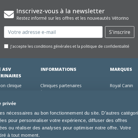
Inscrivez-vous à la newsletter
Restez informé sur les offres et les nouveautés Vétorino
Email
S'inscrire
J'accepte les conditions générales et la politique de confidentialité
E ASV
INFORMATIONS
MARQUES
ÉRINAIRES
on clinique
Cliniques partenaires
Royal Canin
des clients
À propos de nous
Hill's pet Nutri
ments
Offres pour les vétérinaires
Virbac
e privée
 adhérent Vétorino
Mentions légales
Purina Pro Pl
kies nécessaires au bon fonctionnement du site. D’autres catégor
Utilisation des cookies
Specific
sées pour personnaliser votre expérience, diffuser des offres
Conditions générales d'utilisation
Dechra
s ou réaliser des analyses pour optimiser notre offre. Votre
Tonivet
tiré à tout moment.