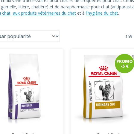
n choix varié d’accessoires pour chat et de croquettes pour chat. C
at, gamelle, litière, chatière) et de parapharmacie pour chat (antiparas
u chat
,
aux produits vétérinaires du chat
et à
l'hygiène du chat
.
159 
PROMO
-5 €