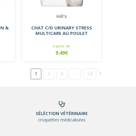
Hill's
ON &
CHAT C/D URINARY STRESS
MULTICARE AU POULET
à partir de
9.49€
1
2
3
…
14
SÉLÉCTION VÉTÉRINAIRE
croquettes médicalisées