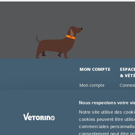
MON COMPTE
ESPAC
& VÉT
Mon compte
Connexi
Mes commandes
Comman
Mes abonnements
Abonne
Nous respectons votre vi
Boutique
Devenir
Notre site utilise des coo
Conseils vétos
cookies peuvent être utili
FAQ
commerciales personnalisée
consentement peut être re