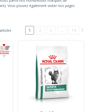
hoisissez parmi nos nombreuses marques de
itaire). Vous pouvez également visiter nos pages
1
2
3
…
14
articles