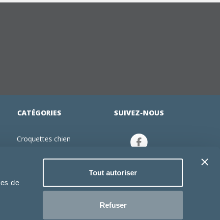
CATÉGORIES
SUIVEZ-NOUS
Croquettes chien
tion
Croquettes chiot
Jouets chien
Tout autoriser
an
Gamelles chien
ies de
Produits vétérinaire chien
Croquettes chat
Refuser
Croquettes chaton