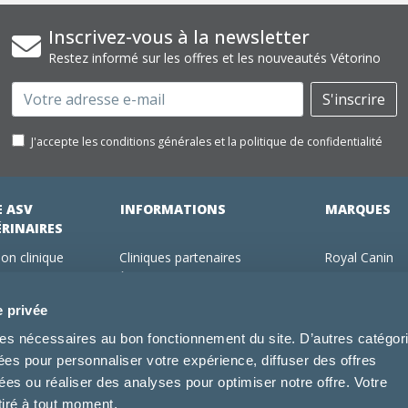
Inscrivez-vous à la newsletter
Restez informé sur les offres et les nouveautés Vétorino
Email
S'inscrire
J'accepte les conditions générales et la politique de confidentialité
E ASV
INFORMATIONS
MARQUES
ÉRINAIRES
on clinique
Cliniques partenaires
Royal Canin
des clients
À propos de nous
Hill's pet Nutri
ments
Offres pour les vétérinaires
Virbac
e privée
 adhérent Vétorino
Mentions légales
Purina Pro Pl
kies nécessaires au bon fonctionnement du site. D’autres catégor
Utilisation des cookies
Specific
sées pour personnaliser votre expérience, diffuser des offres
Conditions générales d'utilisation
Dechra
s ou réaliser des analyses pour optimiser notre offre. Votre
Tonivet
tiré à tout moment.