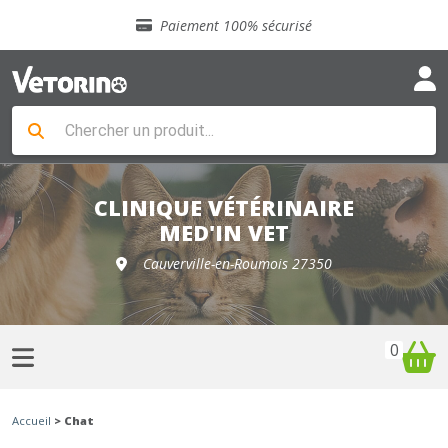
Sélection de croquettes vétérinaire
Paiement 100% sécurisé
Livraison gratuite en clinique vétérinaire
Retour gratuit en clinique
Sélection de croquettes vétérinaire
Paiement 100% sécurisé
Livraison gratuite en clinique vétérinaire
Retour gratuit en clinique
Sélection de croquettes vétérinaire
CLINIQUE VÉTÉRINAIRE
MED'IN VET
Cauverville-en-Roumois 27350
0
Accueil
> Chat