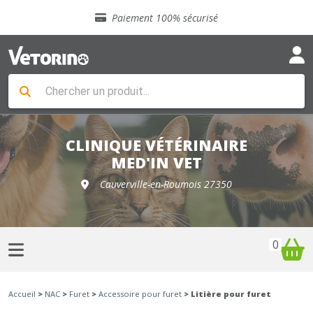
Sélection de croquettes vétérinaire
Paiement 100% sécurisé
Livraison gratuite en clinique vétérinaire
Retour gratuit en clinique
Sélection de croquettes vétérinaire
Paiement 100% sécurisé
Livraison gratuite en clinique vétérinaire
Retour gratuit en clinique
Sélection de croquettes vétérinaire
CLINIQUE VÉTÉRINAIRE
MED'IN VET
Cauverville-en-Roumois 27350
0
Accueil
>
NAC
>
Furet
>
Accessoire pour furet
> Litière pour furet