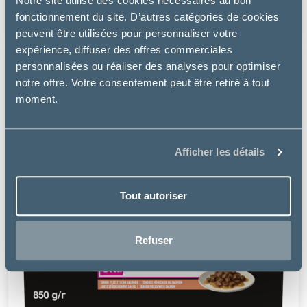
Notre site utilise des cookies nécessaires au bon
à partir de
fonctionnement du site. D’autres catégories de cookies
24.49€
peuvent être utilisées pour personnaliser votre
expérience, diffuser des offres commerciales
personnalisées ou réaliser des analyses pour optimiser
notre offre. Votre consentement peut être retiré à tout
moment.
Afficher les détails
Tout autoriser
Refuser