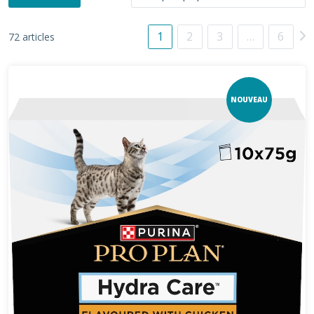
1
2
3
…
6
72 articles
NOUVEAU