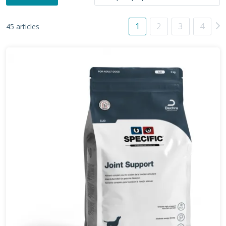
1
2
3
4
45 articles