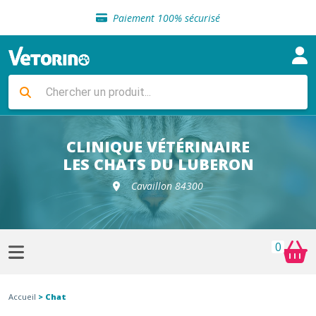
Sélection de croquettes vétérinaire
Paiement 100% sécurisé
Livraison gratuite en clinique vétérinaire
Retour gratuit en clinique
Sélection de croquettes vétérinaire
Paiement 100% sécurisé
Livraison gratuite en clinique vétérinaire
Retour gratuit en clinique
Sélection de croquettes vétérinaire
CLINIQUE VÉTÉRINAIRE
LES CHATS DU LUBERON
Cavaillon 84300
0
Accueil
> Chat