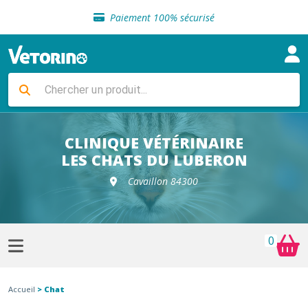
Sélection de croquettes vétérinaire
Paiement 100% sécurisé
Livraison gratuite en clinique vétérinaire
Retour gratuit en clinique
Sélection de croquettes vétérinaire
Paiement 100% sécurisé
Livraison gratuite en clinique vétérinaire
Retour gratuit en clinique
Sélection de croquettes vétérinaire
CLINIQUE VÉTÉRINAIRE
LES CHATS DU LUBERON
Cavaillon 84300
0
Accueil
> Chat