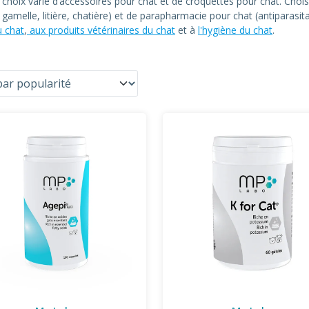
n choix varié d’accessoires pour chat et de croquettes pour chat. C
at, gamelle, litière, chatière) et de parapharmacie pour chat (antiparas
u chat
,
aux produits vétérinaires du chat
et à
l'hygiène du chat
.