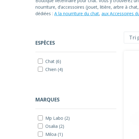
Boutique vétérinaire pour chat. Vous y trouverez u
nourriture, d’accessoires (jouet, litière, arbre à ch
dédiées :
A la nourriture du chat
,
aux Accessoires d
ESPÈCES
Chat (6)
Chien (4)
MARQUES
Mp Labo (2)
Osalia (2)
Miloa (1)