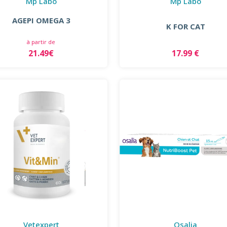
Mp Labo
Mp Labo
AGEPI OMEGA 3
K FOR CAT
à partir de
21.49€
17.99 €
Vetexpert
Osalia