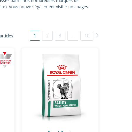
hoisissez parmi nos nombreuses marques de
itaire). Vous pouvez également visiter nos pages
1
2
3
…
10
articles