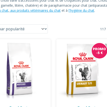
n choix varié d’accessoires pour chat et de croquettes pour chat. C
at, gamelle, litière, chatière) et de parapharmacie pour chat (antiparas
u chat
,
aux produits vétérinaires du chat
et à
l'hygiène du chat
.
117 
PROMO
-5 €