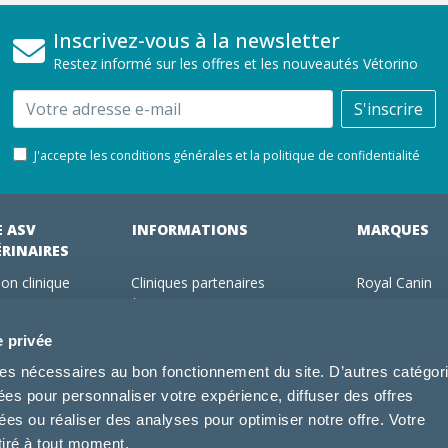
Inscrivez-vous à la newsletter
Restez informé sur les offres et les nouveautés Vétorino
Email
S'inscrire
J'accepte les conditions générales et la politique de confidentialité
E ASV
INFORMATIONS
MARQUES
ÉRINAIRES
on clinique
Cliniques partenaires
Royal Canin
des clients
À propos de nous
Hill's pet Nutri
ments
Offres pour les vétérinaires
Virbac
e privée
 adhérent Vétorino
Mentions légales
Purina Pro Pl
kies nécessaires au bon fonctionnement du site. D’autres catégor
Utilisation des cookies
Specific
sées pour personnaliser votre expérience, diffuser des offres
Conditions générales d'utilisation
Dechra
s ou réaliser des analyses pour optimiser notre offre. Votre
Tonivet
tiré à tout moment.