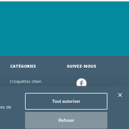
CATÉGORIES
SUIVEZ-NOUS
Croquettes chien
tion
Croquettes chiot
Jouets chien
Tout autoriser
an
Gamelles chien
ies de
Produits vétérinaire chien
Croquettes chat
Refuser
Croquettes chaton