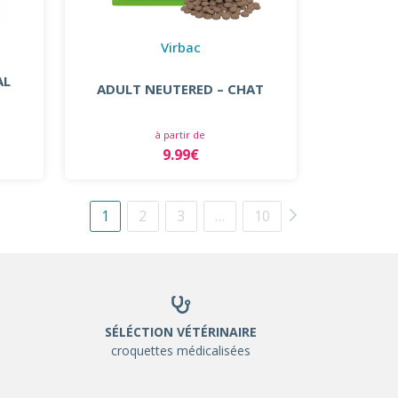
Virbac
AL
ADULT NEUTERED – CHAT
à partir de
9.99€
1
2
3
…
10
SÉLÉCTION VÉTÉRINAIRE
croquettes médicalisées