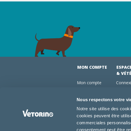
MON COMPTE
ESPAC
& VÉT
Mon compte
Connexi
Mes commandes
Comman
Mes abonnements
Abonne
Nous respectons votre vi
Boutique
Devenir
Notre site utilise des coo
Conseils vétos
cookies peuvent être utili
FAQ
commerciales personnalisée
consentement peut être re