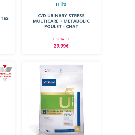
Hill's
C/D URINARY STRESS
ETES
MULTICARE + METABOLIC
POULET - CHAT
à partir de
29.99€