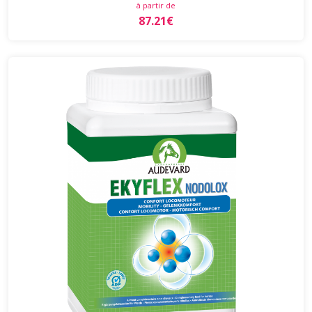
à partir de
87.21€