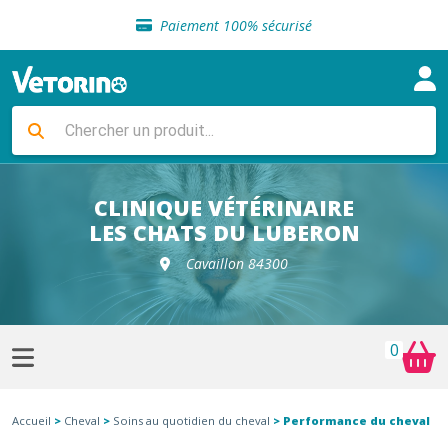
Sélection de croquettes vétérinaire
Paiement 100% sécurisé
Livraison gratuite en clinique vétérinaire
Retour gratuit en clinique
Sélection de croquettes vétérinaire
Paiement 100% sécurisé
Livraison gratuite en clinique vétérinaire
Retour gratuit en clinique
Sélection de croquettes vétérinaire
CLINIQUE VÉTÉRINAIRE
LES CHATS DU LUBERON
Cavaillon 84300
0
Accueil
>
Cheval
>
Soins au quotidien du cheval
> Performance du cheval