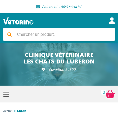
Sélection de croquettes vétérinaire
Paiement 100% sécurisé
Livraison gratuite en clinique vétérinaire
Retour gratuit en clinique
Sélection de croquettes vétérinaire
Paiement 100% sécurisé
Livraison gratuite en clinique vétérinaire
Retour gratuit en clinique
Sélection de croquettes vétérinaire
CLINIQUE VÉTÉRINAIRE
LES CHATS DU LUBERON
Cavaillon 84300
0
Accueil
> Chien