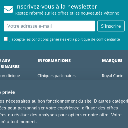
Inscrivez-vous à la newsletter
Restez informé sur les offres et les nouveautés Vétorino
Email
S'inscrire
J'accepte les conditions générales et la politique de confidentialité
E ASV
INFORMATIONS
MARQUES
ÉRINAIRES
on clinique
Cliniques partenaires
Royal Canin
des clients
À propos de nous
Hill's pet Nutri
ments
Offres pour les vétérinaires
Virbac
e privée
 adhérent Vétorino
Mentions légales
Purina Pro Pl
kies nécessaires au bon fonctionnement du site. D’autres catégor
Utilisation des cookies
Specific
sées pour personnaliser votre expérience, diffuser des offres
Conditions générales d'utilisation
Dechra
s ou réaliser des analyses pour optimiser notre offre. Votre
Tonivet
tiré à tout moment.