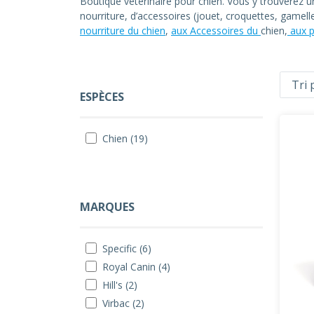
Boutique vétérinaire pour chien. Vous y trouverez 
nourriture, d’accessoires (jouet, croquettes, gamel
nourriture du chien
,
aux Accessoires du
chien,
aux p
ESPÈCES
Chien (19)
MARQUES
Specific (6)
Royal Canin (4)
Hill's (2)
Virbac (2)