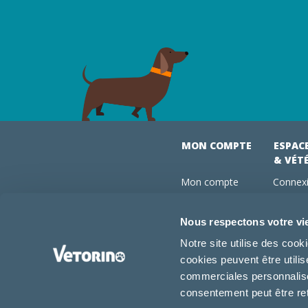
MON COMPTE
ESPAC
& VÉT
Mon compte
Connexi
Mes commandes
Comman
Mes abonnements
Abonne
Nous respectons votre vi
Boutique
Devenir
Notre site utilise des coo
Conseils vétos
cookies peuvent être utili
FAQ
commerciales personnalisée
consentement peut être re