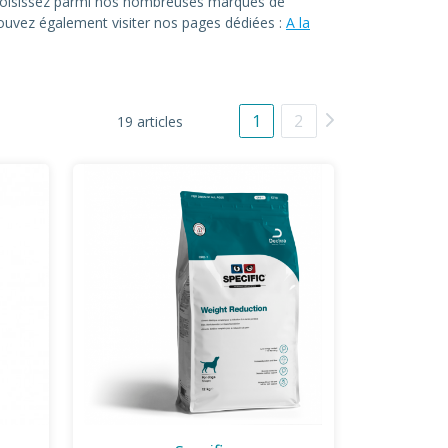
. Choisissez parmi nos nombreuses marques de
 pouvez également visiter nos pages dédiées :
A la
1
2
19 articles