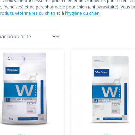
un choix varié d’accessoires pour chien et de croquettes pour chien
le, friandises) et de parapharmacie pour chien (antiparasitaire). Vous
roduits vétérinaires du chien
et à
l'hygiène du chien
.