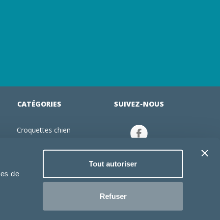
CATÉGORIES
SUIVEZ-NOUS
Croquettes chien
tion
Croquettes chiot
Jouets chien
Tout autoriser
an
Gamelles chien
ies de
Produits vétérinaire chien
Croquettes chat
Refuser
Croquettes chaton
Jouets chat